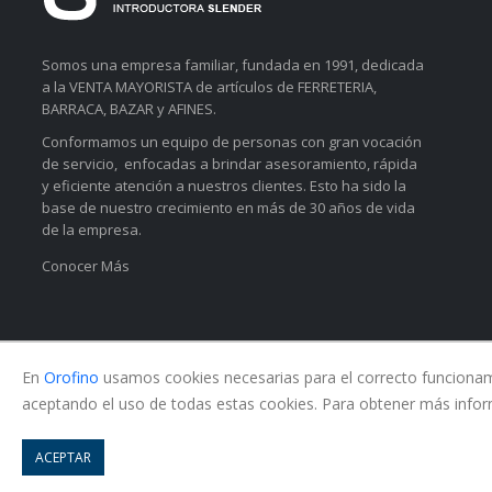
Somos una empresa familiar, fundada en 1991, dedicada
a la VENTA MAYORISTA de artículos de FERRETERIA,
BARRACA, BAZAR y AFINES.
Conformamos un equipo de personas con gran vocación
de servicio, enfocadas a brindar asesoramiento, rápida
y eficiente atención a nuestros clientes. Esto ha sido la
base de nuestro crecimiento en más de 30 años de vida
de la empresa.
Conocer Más
En
Orofino
usamos cookies necesarias para el correcto funcionamie
aceptando el uso de todas estas cookies. Para obtener más infor
© Copyright 2026. All Rights Reserved.
ACEPTAR