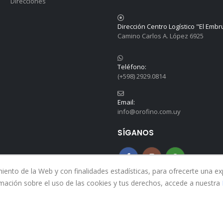
Direcciones
Dirección Centro Logístico "El Embr
Camino Carlos A. López 6925
Teléfono:
(+598) 2929.0814
Email:
info@orofino.com.uy
SÍGANOS
nto de la Web y con finalidades estadísticas, para ofrecerte una expe
mación sobre el uso de las cookies y tus derechos, accede a nuestra