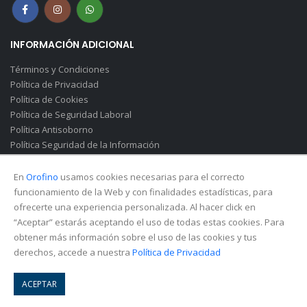
INFORMACIÓN ADICIONAL
Términos y Condiciones
Política de Privacidad
Política de Cookies
Política de Seguridad Laboral
Política Antisoborno
Política Seguridad de la Información
Canal de Denuncias(Soborno)
En
Orofino
usamos cookies necesarias para el correcto
funcionamiento de la Web y con finalidades estadísticas, para
ofrecerte una experiencia personalizada. Al hacer click en
“Aceptar” estarás aceptando el uso de todas estas cookies. Para
obtener más información sobre el uso de las cookies y tus
derechos, accede a nuestra
Política de Privacidad
© Copyright 2026. All Rights Reserved.
ACEPTAR