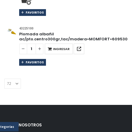
FAVORITOS
43225100
Plomada albañil
ac/pto.centro300gr,tac/madera»MOMFORT»609530
INGRESAR
FAVORITOS
SOBRE NOSOTROS
tegorías