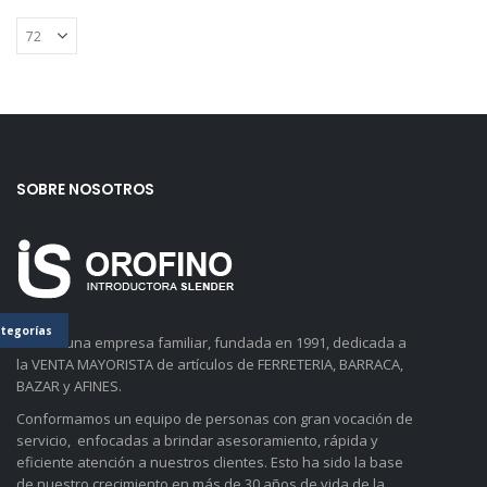
SOBRE NOSOTROS
tegorías
Somos una empresa familiar, fundada en 1991, dedicada a
la VENTA MAYORISTA de artículos de FERRETERIA, BARRACA,
BAZAR y AFINES.
Conformamos un equipo de personas con gran vocación de
servicio, enfocadas a brindar asesoramiento, rápida y
eficiente atención a nuestros clientes. Esto ha sido la base
de nuestro crecimiento en más de 30 años de vida de la