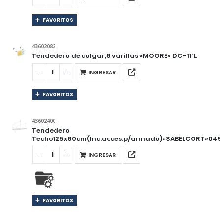
FAVORITOS
43602082
Tendedero de colgar,6 varillas «MOORE» DC-111L
INGRESAR
FAVORITOS
43602400
Tendedero
Techo125x60cm(Inc.acces.p/armado)»SABELCORT»04
INGRESAR
FAVORITOS