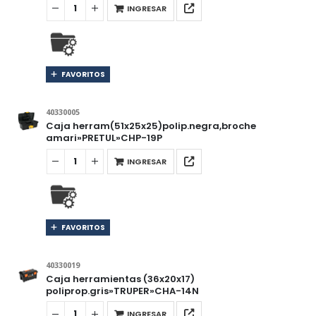
INGRESAR
FAVORITOS
40330005
Caja herram(51x25x25)polip.negra,broche
amari»PRETUL»CHP-19P
INGRESAR
FAVORITOS
40330019
Caja herramientas (36x20x17)
poliprop.gris»TRUPER»CHA-14N
INGRESAR