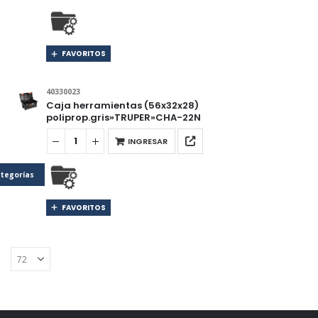
FAVORITOS
40330023
Caja herramientas (56x32x28)
poliprop.gris»TRUPER»CHA-22N
INGRESAR
tegorías
FAVORITOS