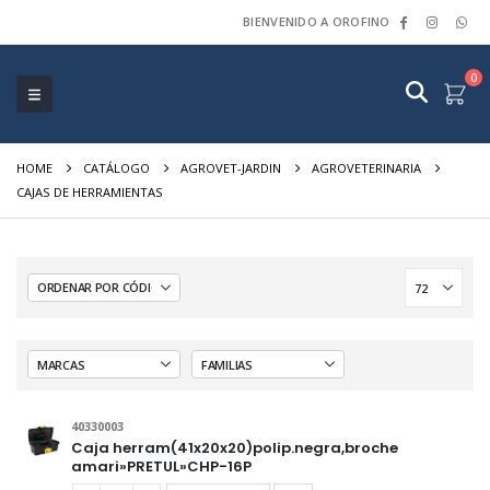
BIENVENIDO A OROFINO
0
HOME
CATÁLOGO
AGROVET-JARDIN
AGROVETERINARIA
CAJAS DE HERRAMIENTAS
40330003
Caja herram(41x20x20)polip.negra,broche
amari»PRETUL»CHP-16P