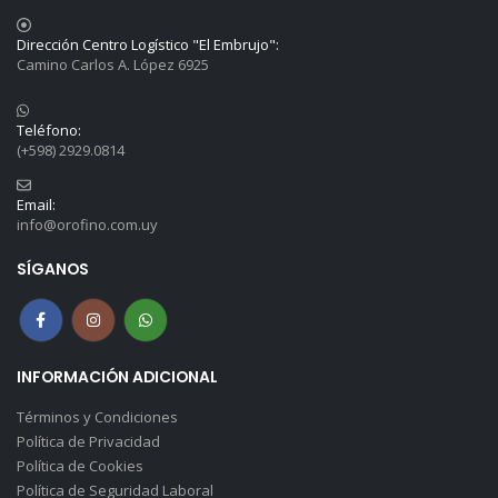
P
r
Dirección Centro Logístico "El Embrujo":
i
Camino Carlos A. López 6925
v
a
c
i
Teléfono:
d
(+598) 2929.0814
a
d
Email:
*
info@orofino.com.uy
SÍGANOS
INFORMACIÓN ADICIONAL
Términos y Condiciones
Política de Privacidad
Política de Cookies
Política de Seguridad Laboral