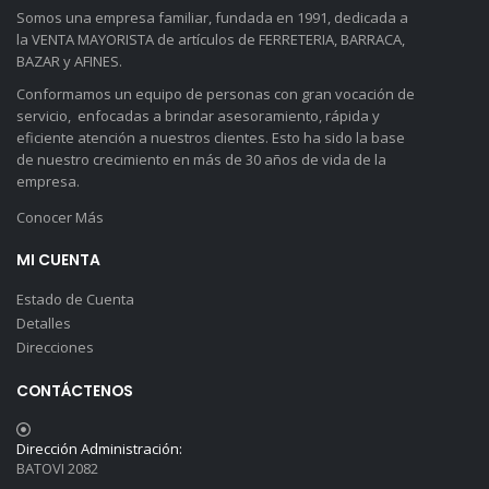
d
y
Somos una empresa familiar, fundada en 1991, dedicada a
e
C
la VENTA MAYORISTA de artículos de FERRETERIA, BARRACA,
n
o
BAZAR y AFINES.
o
n
t
d
Conformamos un equipo de personas con gran vocación de
i
i
servicio, enfocadas a brindar asesoramiento, rápida y
c
c
eficiente atención a nuestros clientes. Esto ha sido la base
i
i
de nuestro crecimiento en más de 30 años de vida de la
a
o
s
n
empresa.
y
e
Conocer Más
o
s
f
y
e
l
MI CUENTA
r
a
t
P
Estado de Cuenta
a
o
Detalles
s
l
Direcciones
?
í
t
CONTÁCTENOS
i
c
a
Dirección Administración:
d
BATOVI 2082
e