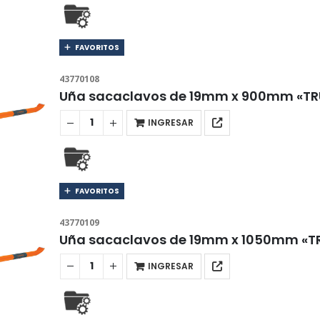
FAVORITOS
43770108
Uña sacaclavos de 19mm x 900mm «TR
INGRESAR
FAVORITOS
43770109
Uña sacaclavos de 19mm x 1050mm «T
INGRESAR