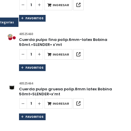
INGRESAR
FAVORITOS
tegorías
40525460
Cuerda pulpo fina polip.6mm-latex Bobina
50mt.»SLENDER» x’mt
INGRESAR
FAVORITOS
40525464
Cuerda pulpo gruesa polip.8mm latex Bobina
50mt»SLENDER»x’mt
INGRESAR
FAVORITOS