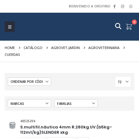
BIENVENIDO A OROFINO
0
HOME
CATÁLOGO
AGROVET-JARDIN
AGROVETERINARIA
CUERDAS
40525204
S.multifil.náutica 4mm R.280kg.UV.(b5kg-
112mt/kg)SLENDER xkg