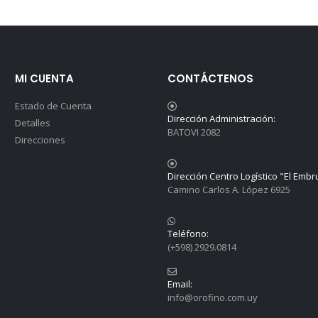
MI CUENTA
CONTÁCTENOS
Estado de Cuenta
Dirección Administración:
Detalles
BATOVI 2082
Direcciones
Dirección Centro Logístico "El Embr
Camino Carlos A. López 6925
Teléfono:
(+598) 2929.0814
Email:
info@orofino.com.uy