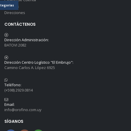
tegorías
Detalles
Direcciones
CONTÁCTENOS
Dirección Administración:
BATOVI 2082
Dirección Centro Logístico "El Embrujo":
Camino Carlos A. López 6925
Teléfono:
(+598) 2929.0814
Email:
info@orofino.com.uy
SÍGANOS