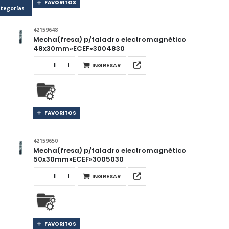
FAVORITOS
tegorías
42159648
Mecha(fresa) p/taladro electromagnético
48x30mm»ECEF»3004830
INGRESAR
FAVORITOS
42159650
Mecha(fresa) p/taladro electromagnético
50x30mm»ECEF»3005030
INGRESAR
FAVORITOS