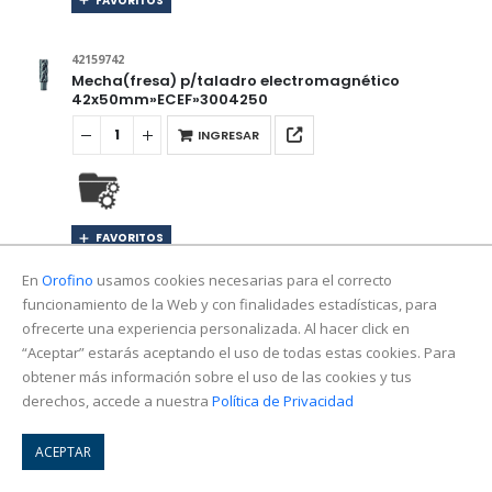
FAVORITOS
42159742
Mecha(fresa) p/taladro electromagnético
42x50mm»ECEF»3004250
INGRESAR
FAVORITOS
En
Orofino
usamos cookies necesarias para el correcto
42159745
funcionamiento de la Web y con finalidades estadísticas, para
Mecha(fresa) p/taladro electromagnético
ofrecerte una experiencia personalizada. Al hacer click en
45x50mm»ECEF»3004550
“Aceptar” estarás aceptando el uso de todas estas cookies. Para
INGRESAR
obtener más información sobre el uso de las cookies y tus
derechos, accede a nuestra
Política de Privacidad
ACEPTAR
FAVORITOS