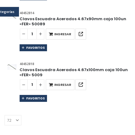
tegorías
40452814
Clavos Escuadra Acerados 4.67x90mm caja 100un
«FER» 50089
INGRESAR
FAVORITOS
40452818
Clavos Escuadra Acerados 4.67x100mm caja 100un
«FER» 5009
INGRESAR
FAVORITOS