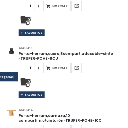
INGRESAR
FAVORITOS
40450413
Porta-herram,cuero,8compart,adosable-cinto
«TRUPER»POHE-8CU
INGRESAR
tegorías
FAVORITOS
40450414
Porta-herram,carnaza,10
compartim,c/cinturón»TRUPER»POHE-10C