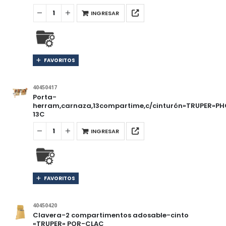
INGRESAR
FAVORITOS
40450417
Porta-
herram,carnaza,13compartime,c/cinturón»TRUPER»PH
13C
INGRESAR
FAVORITOS
40450420
Clavera-2 compartimentos adosable-cinto
«TRUPER» POR-CLAC