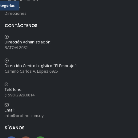
tegorías
Detalles
Direcciones
CONTÁCTENOS
Dirección Administración:
BATOVI 2082
Dirección Centro Logístico "El Embrujo":
Camino Carlos A. López 6925
Teléfono:
(+598) 2929.0814
Email:
info@orofino.com.uy
SÍGANOS