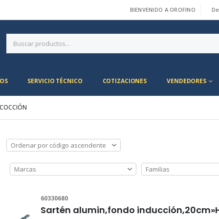
BIENVENIDO A OROFINO
De
|
OS
SERVICIO TÉCNICO
COTIZACIONES
VENDEDORES
S COCCIÓN
60330680
Sartén alumin,fondo inducción,20cm»