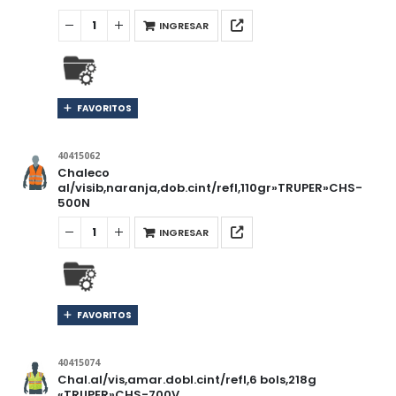
INGRESAR
FAVORITOS
40415062
Chaleco
al/visib,naranja,dob.cint/refl,110gr»TRUPER»CHS-
500N
INGRESAR
FAVORITOS
40415074
Chal.al/vis,amar.dobl.cint/refl,6 bols,218g
«TRUPER»CHS-700V