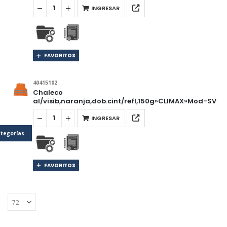
INGRESAR
FAVORITOS
40415102
Chaleco
al/visib,naranja,dob.cint/refl,150g»CLIMAX»Mod-SV
INGRESAR
tegorías
FAVORITOS