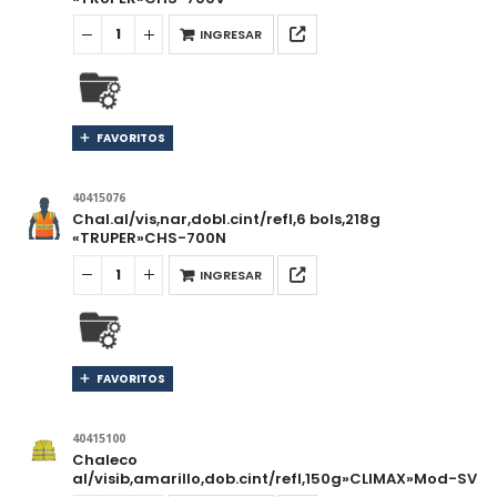
INGRESAR
FAVORITOS
40415076
Chal.al/vis,nar,dobl.cint/refl,6 bols,218g
«TRUPER»CHS-700N
INGRESAR
FAVORITOS
40415100
Chaleco
al/visib,amarillo,dob.cint/refl,150g»CLIMAX»Mod-SV