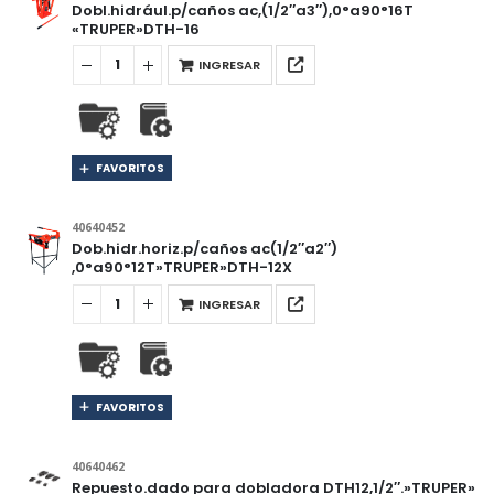
Dobl.hidrául.p/caños ac,(1/2″a3″),0°a90°16T
«TRUPER»DTH-16
INGRESAR
FAVORITOS
40640452
Dob.hidr.horiz.p/caños ac(1/2″a2″)
,0°a90°12T»TRUPER»DTH-12X
INGRESAR
FAVORITOS
40640462
Repuesto.dado para dobladora DTH12,1/2″.»TRUPER»