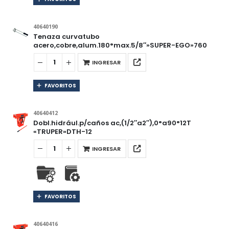
40640190
Tenaza curvatubo
acero,cobre,alum.180°max.5/8″»SUPER-EGO»760
INGRESAR
FAVORITOS
40640412
Dobl.hidrául.p/caños ac,(1/2″a2″),0°a90°12T
«TRUPER»DTH-12
INGRESAR
FAVORITOS
40640416