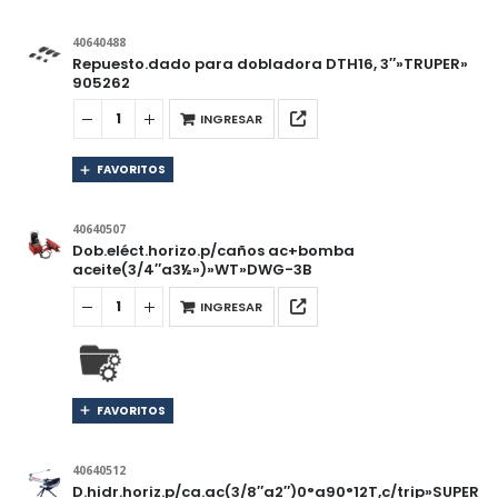
40640488
Repuesto.dado para dobladora DTH16, 3″»TRUPER»
905262
INGRESAR
FAVORITOS
40640507
Dob.eléct.horizo.p/caños ac+bomba
aceite(3/4″a3½»)»WT»DWG-3B
INGRESAR
FAVORITOS
40640512
D.hidr.horiz.p/ca.ac(3/8″a2″)0°a90°12T,c/trip»SUPER