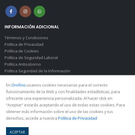
INFORMACIÓN ADICIONAL
Términos y Condiciones
Política de Privacidad
Política de Cookies
Política de Seguridad Laboral
Política Antisoborno
Política Seguridad de la Información
Canal de Denuncias(Soborno)
En
Orofino
usamos cookies necesarias para el correcto
funcionamiento de la Web y con finalidades estadísticas, para
ofrecerte una experiencia personalizada. Al hacer click en
“Aceptar” estarás aceptando el uso de todas estas cookies. Para
obtener más información sobre el uso de las cookies y tus
derechos, accede a nuestra
Política de Privacidad
© Copyright 2026. All Rights Reserved.
ACEPTAR