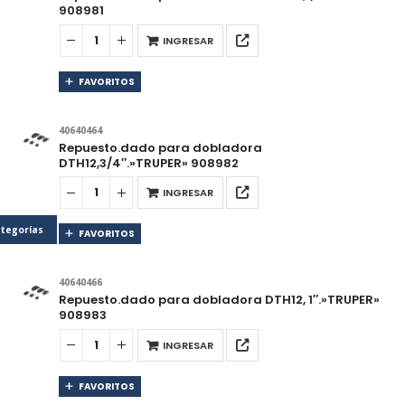
908981
INGRESAR
FAVORITOS
40640464
Repuesto.dado para dobladora
DTH12,3/4″.»TRUPER» 908982
INGRESAR
tegorías
FAVORITOS
40640466
Repuesto.dado para dobladora DTH12, 1″.»TRUPER»
908983
INGRESAR
FAVORITOS