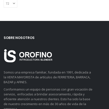
SOBRE NOSOTROS
Somos una empresa familiar, fundada en 1991, dedicada a
la VENTA MAYORISTA de artículos de FERRETERIA, BARRACA,
BAZAR y AFINES.
Conformamos un equipo de personas con gran vocación de
servicio, enfocadas a brindar asesoramiento, rápida y
eficiente atención a nuestros clientes. Esto ha sido la base
de nuestro crecimiento en más de 30 años de vida de la
empresa.