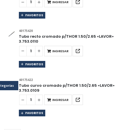
INGRESAR
FAVORITOS
40175420
Tubo recto cromado p/THOR 1.50/2.65 «LAVOR»
3.753.0110
INGRESAR
FAVORITOS
40175422
Tubo curvo cromado p/THOR 1.50/2.65 «LAVOR»
tegorías
3.753.0109
INGRESAR
FAVORITOS