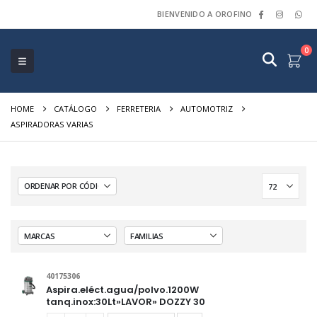
BIENVENIDO A OROFINO
0
HOME
CATÁLOGO
FERRETERIA
AUTOMOTRIZ
ASPIRADORAS VARIAS
40175306
Aspira.eléct.agua/polvo.1200W
tanq.inox:30Lt»LAVOR» DOZZY 30