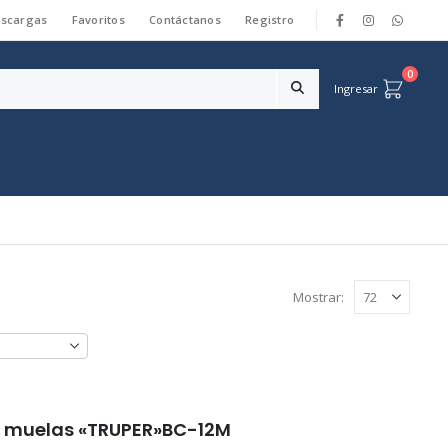
scargas
Favoritos
Contáctanos
Registro
|
0
Ingresar
Mostrar:
 2 muelas «TRUPER»BC-12M