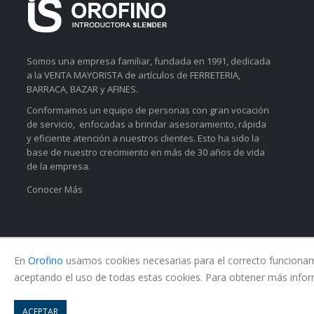
Somos una empresa familiar, fundada en 1991, dedicada
a la VENTA MAYORISTA de artículos de FERRETERIA,
BARRACA, BAZAR y AFINES.
Conformamos un equipo de personas con gran vocación
de servicio, enfocadas a brindar asesoramiento, rápida
y eficiente atención a nuestros clientes. Esto ha sido la
base de nuestro crecimiento en más de 30 años de vida
de la empresa.
Conocer Más
En
Orofino
usamos cookies necesarias para el correcto funcionamie
aceptando el uso de todas estas cookies. Para obtener más infor
© Copyright 2026. All Rights Reserved.
ACEPTAR