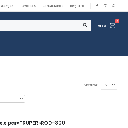
scargas
Favoritos
Contáctanos
Registro
|
0
Ingresar
Mostrar:
lex.x’par»TRUPER»ROD-300