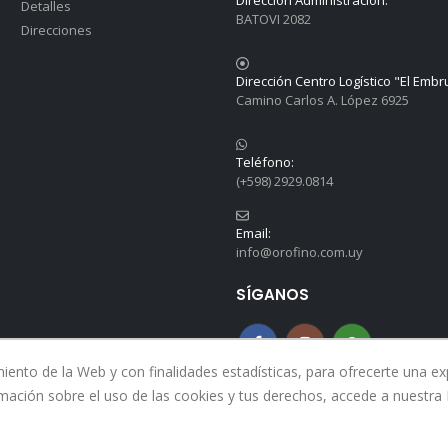
Dirección Administración:
Detalles
BATOVI 2082
Direcciones
Dirección Centro Logístico "El Embr
Camino Carlos A. López 6925
Teléfono:
(+598) 2929.0814
Email:
info@orofino.com.uy
SÍGANOS
nto de la Web y con finalidades estadísticas, para ofrecerte una expe
mación sobre el uso de las cookies y tus derechos, accede a nuestra