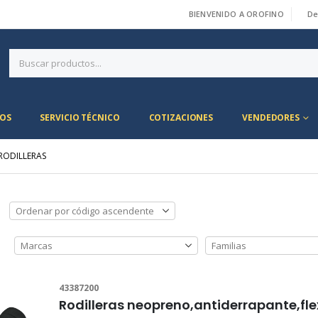
BIENVENIDO A OROFINO
De
|
OS
SERVICIO TÉCNICO
COTIZACIONES
VENDEDORES
RODILLERAS
43387200
Rodilleras neopreno,antiderrapante,f