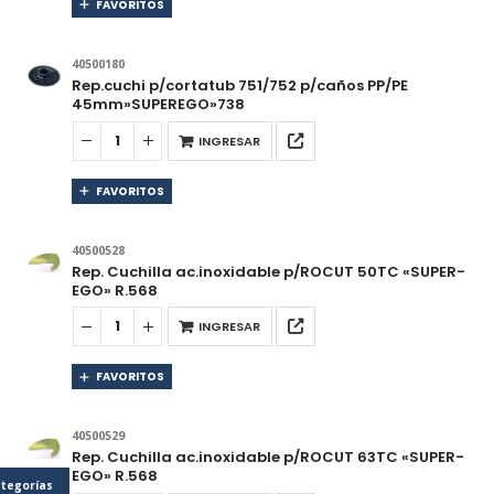
FAVORITOS
40500180
Rep.cuchi p/cortatub 751/752 p/caños PP/PE
45mm»SUPEREGO»738
INGRESAR
FAVORITOS
40500528
Rep. Cuchilla ac.inoxidable p/ROCUT 50TC «SUPER-
EGO» R.568
INGRESAR
FAVORITOS
40500529
Rep. Cuchilla ac.inoxidable p/ROCUT 63TC «SUPER-
EGO» R.568
tegorías