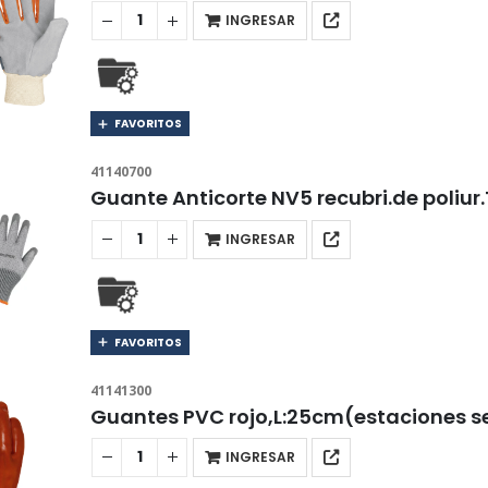
INGRESAR
FAVORITOS
41140700
Guante Anticorte NV5 recubri.de poliu
INGRESAR
FAVORITOS
41141300
Guantes PVC rojo,L:25cm(estaciones 
INGRESAR