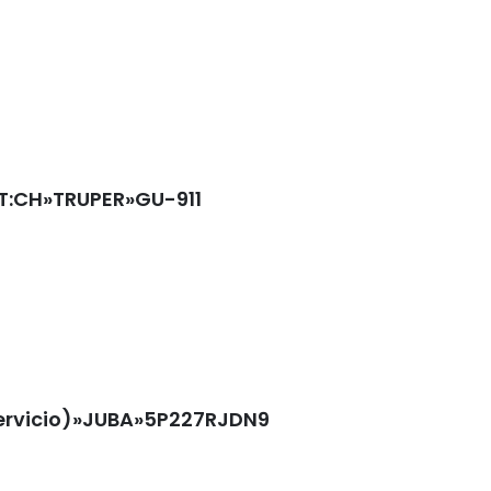
r.T:CH»TRUPER»GU-911
servicio)»JUBA»5P227RJDN9