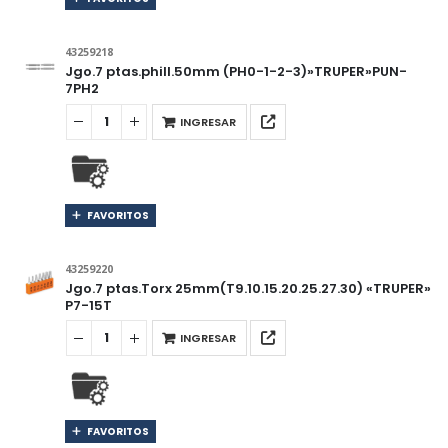
43259218
Jgo.7 ptas.phill.50mm (PH0-1-2-3)»TRUPER»PUN-
7PH2
INGRESAR
FAVORITOS
43259220
Jgo.7 ptas.Torx 25mm(T9.10.15.20.25.27.30) «TRUPER»
P7-15T
INGRESAR
FAVORITOS