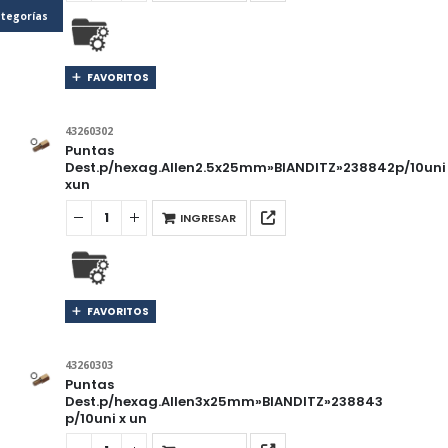
tegorías
FAVORITOS
43260302
Puntas
Dest.p/hexag.Allen2.5x25mm»BIANDITZ»238842p/10uni
xun
INGRESAR
FAVORITOS
43260303
Puntas
Dest.p/hexag.Allen3x25mm»BIANDITZ»238843
p/10uni x un