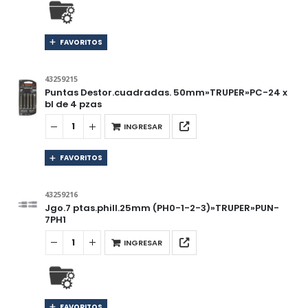
FAVORITOS
43259215
Puntas Destor.cuadradas. 50mm»TRUPER»PC-24 x
bl de 4 pzas
INGRESAR
FAVORITOS
43259216
Jgo.7 ptas.phill.25mm (PH0-1-2-3)»TRUPER»PUN-
7PH1
INGRESAR
FAVORITOS