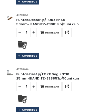
FAVORITOS
43260456
Puntas Destor. p/TORX Nº40
50mm»BIANDITZ»239819 p/5uni x un
INGRESAR
FAVORITOS
43260464
Puntas Dest.p/TORX Segu.Nº10
25mm»BIANDITZ»238853p/10uni xun
INGRESAR
FAVORITOS