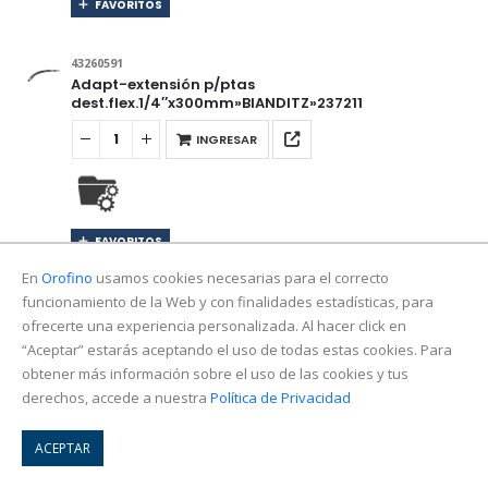
FAVORITOS
43260591
Adapt-extensión p/ptas
dest.flex.1/4″x300mm»BIANDITZ»237211
INGRESAR
FAVORITOS
En
Orofino
usamos cookies necesarias para el correcto
43260593
funcionamiento de la Web y con finalidades estadísticas, para
Adap.articulado magn.2posi.trabajo 1/4″
ofrecerte una experiencia personalizada. Al hacer click en
90mm»BIANDITZ»238910
“Aceptar” estarás aceptando el uso de todas estas cookies. Para
obtener más información sobre el uso de las cookies y tus
INGRESAR
derechos, accede a nuestra
Política de Privacidad
ACEPTAR
FAVORITOS