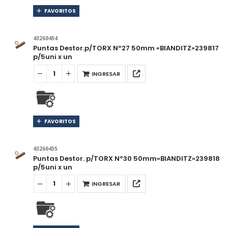
FAVORITOS
43260454
Puntas Destor.p/TORX Nº27 50mm «BIANDITZ»239817
p/5uni x un
INGRESAR
FAVORITOS
43260455
Puntas Destor. p/TORX Nº30 50mm»BIANDITZ»239818
p/5uni x un
INGRESAR