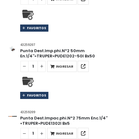
FAVORITOS
43259207
Punta Dest.Imp.phi.Nº2 50mm
En.1/4″»TRUPER»PUDE1202-50I Bx50
INGRESAR
FAVORITOS
43259209
Punta Dest.Impac.phi.Nº2 75mm Enc.1/4″
«TRUPER»PUDE1302I Bx5
INGRESAR