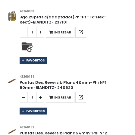
43260060
Jgo.29ptas.c/adaptador(Ph-Pz-Tx-Hex-
Rect)»BIANDITZ» 237101
INGRESAR
FAVORITOS
43260181
Puntas Des. Reversib:Plana4½mm-Phi N°1
50mm»BIANDITZ» 240620
INGRESAR
FAVORITOS
43260182
Puntas Des. Reversib:Plana5½mm-Phi N°2