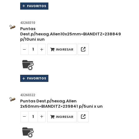
FAVORITOS
43260310
Puntas
Dest.p/hexag.Allen10x25mm»BIANDITZ»238849
p/10uni xun
INGRESAR
FAVORITOS
43260322
Puntas Dest.p/hexag.Allen
2x50mm»BIANDITZ»239841 p/5uni x un
INGRESAR