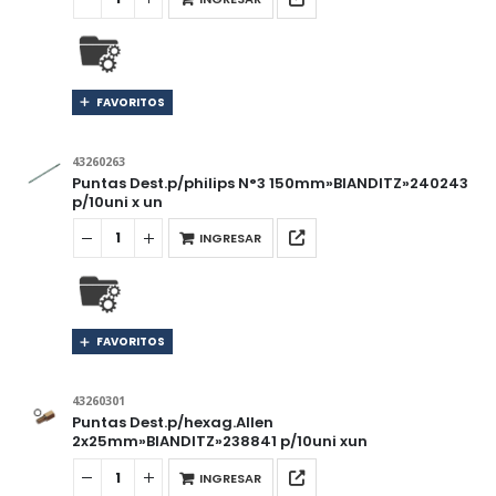
FAVORITOS
43260263
Puntas Dest.p/philips N°3 150mm»BIANDITZ»240243
p/10uni x un
INGRESAR
FAVORITOS
43260301
Puntas Dest.p/hexag.Allen
2x25mm»BIANDITZ»238841 p/10uni xun
INGRESAR