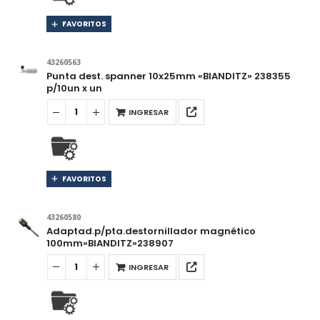
FAVORITOS
43260563
Punta dest. spanner 10x25mm «BIANDITZ» 238355
p/10un x un
INGRESAR
FAVORITOS
43260580
Adaptad.p/pta.destornillador magnético
100mm»BIANDITZ»238907
INGRESAR