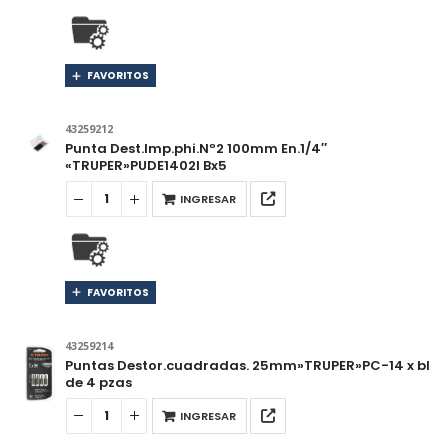
FAVORITOS
43259212
Punta Dest.Imp.phi.Nº2 100mm En.1/4″
«TRUPER»PUDE1402I Bx5
INGRESAR
FAVORITOS
43259214
Puntas Destor.cuadradas. 25mm»TRUPER»PC-14 x bl
de 4 pzas
INGRESAR