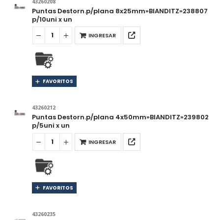
43260208
Puntas Destorn.p/plana 8x25mm»BIANDITZ»238807
p/10uni x un
INGRESAR
FAVORITOS
43260212
Puntas Destorn.p/plana 4x50mm»BIANDITZ»239802
p/5uni x un
INGRESAR
FAVORITOS
43260235