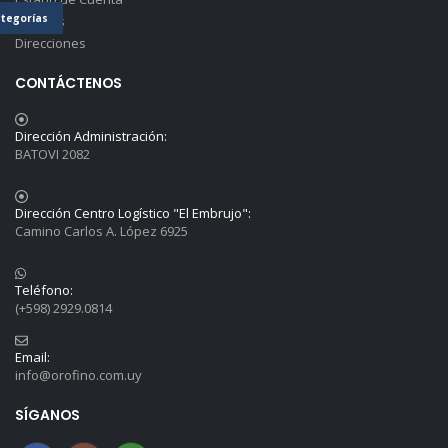
tegorías
Detalles
Direcciones
CONTÁCTENOS
Dirección Administración:
BATOVI 2082
Dirección Centro Logístico "El Embrujo":
Camino Carlos A. López 6925
Teléfono:
(+598) 2929.0814
Email:
info@orofino.com.uy
SÍGANOS