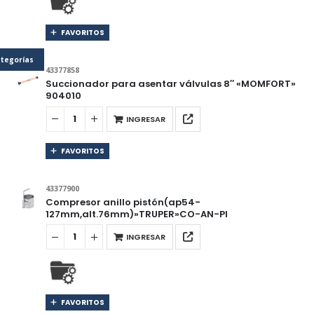
FAVORITOS
tegorías
43377858
Succionador para asentar válvulas 8″ «MOMFORT»
904010
INGRESAR
FAVORITOS
43377900
Compresor anillo pistón(ap54-
127mm,alt.76mm)»TRUPER»CO-AN-PI
INGRESAR
FAVORITOS