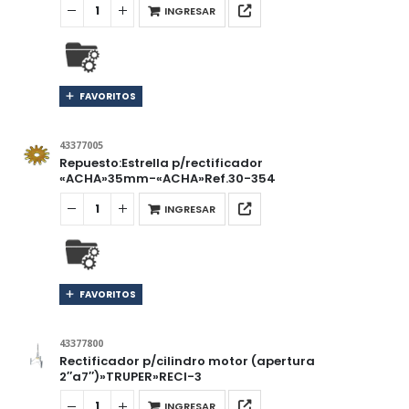
INGRESAR
FAVORITOS
43377005
Repuesto:Estrella p/rectificador
«ACHA»35mm-«ACHA»Ref.30-354
INGRESAR
FAVORITOS
43377800
Rectificador p/cilindro motor (apertura
2″a7″)»TRUPER»RECI-3
INGRESAR