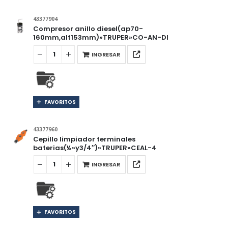
43377904
Compresor anillo diesel(ap70-
160mm,alt153mm)»TRUPER»CO-AN-DI
INGRESAR
FAVORITOS
43377960
Cepillo limpiador terminales
baterias(½»y3/4″)»TRUPER»CEAL-4
INGRESAR
FAVORITOS