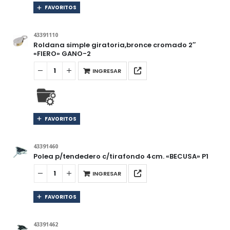
FAVORITOS
43391110
Roldana simple giratoria,bronce cromado 2″
«FIERO» GANO-2
INGRESAR
FAVORITOS
43391460
Polea p/tendedero c/tirafondo 4cm. «BECUSA» P1
INGRESAR
FAVORITOS
43391462