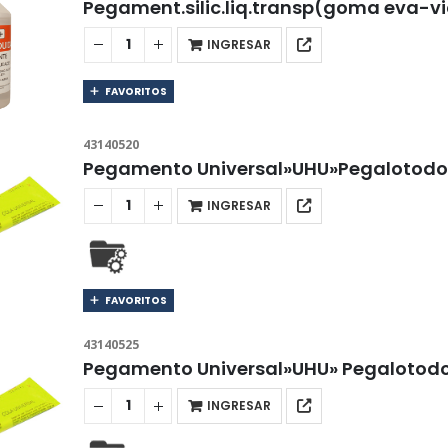
Pegament.silic.liq.transp(goma eva-
INGRESAR
FAVORITOS
43140520
Pegamento Universal»UHU»Pegalotodo.P
INGRESAR
FAVORITOS
43140525
Pegamento Universal»UHU» Pegalotodo
INGRESAR