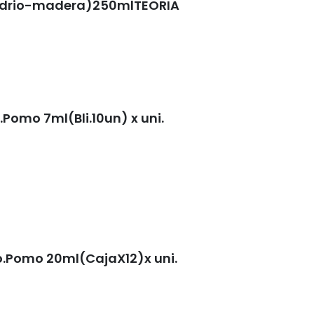
vidrio-madera)250mlTEORIA
omo 7ml(Bli.10un) x uni.
.Pomo 20ml(CajaX12)x uni.