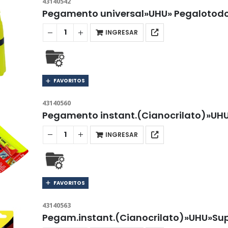
43140542
Pegamento universal»UHU» Pegalotodo.
INGRESAR
FAVORITOS
43140560
Pegamento instant.(Cianocrilato)»UH
INGRESAR
FAVORITOS
43140563
Pegam.instant.(Cianocrilato)»UHU»Su