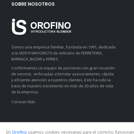
SOBRE NOSOTROS
Somos una empresa familiar, fundada en 1991, dedicada
a la VENTA MAYORISTA de artículos de FERRETERIA,
BARRACA, BAZAR y AFINES.
Conformamos un equipo de personas con gran vocación
de servicio, enfocadas a brindar asesoramiento, rápida
y eficiente atención a nuestros clientes. Esto ha sido la
base de nuestro crecimiento en más de 30 años de vida
de la empresa.
Conocer Más
En
Orofino
usamos cookies necesarias para el correcto funcionamie