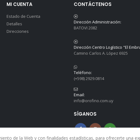
MI CUENTA
CONTÁCTENOS
Estado de Cuenta
Dirección Administración:
Detalles
BATOVI 2082
Direcciones
Dirección Centro Logístico "El Embr
Camino Carlos A. López 6925
Teléfono:
(+598) 2929.0814
Email:
info@orofino.com.uy
SÍGANOS
nto de la Web y con finalidades estadísticas, para ofrecerte una expe