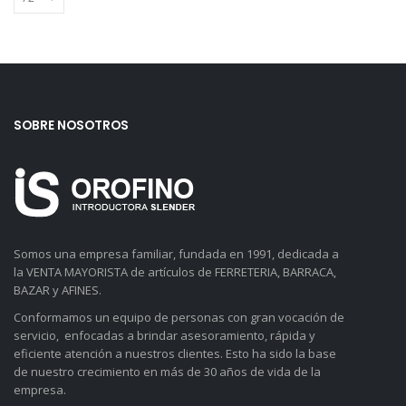
SOBRE NOSOTROS
Somos una empresa familiar, fundada en 1991, dedicada a
la VENTA MAYORISTA de artículos de FERRETERIA, BARRACA,
BAZAR y AFINES.
Conformamos un equipo de personas con gran vocación de
servicio, enfocadas a brindar asesoramiento, rápida y
eficiente atención a nuestros clientes. Esto ha sido la base
de nuestro crecimiento en más de 30 años de vida de la
empresa.