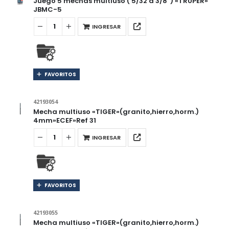
Juego 5 mechas multiuso ( 5/32 a 3/8″) «TRUPER»
JBMC-5
INGRESAR
FAVORITOS
42193054
Mecha multiuso «TIGER»(granito,hierro,horm.)
4mm»ECEF»Ref 31
INGRESAR
FAVORITOS
42193055
Mecha multiuso «TIGER»(granito,hierro,horm.)