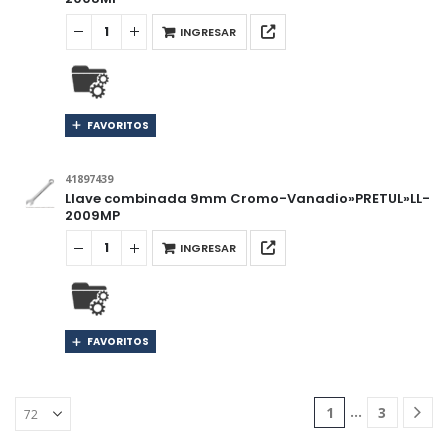
INGRESAR
FAVORITOS
41897439
Llave combinada 9mm Cromo-Vanadio»PRETUL»LL-
2009MP
INGRESAR
FAVORITOS
…
1
3