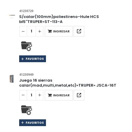
41230720
S/calar(100mm)poliestireno-Hule HCS
bl5″TRUPER»ST-113-A
INGRESAR
FAVORITOS
41230949
Juego 16 sierras
calar(mad,multi,metal,etc)»TRUPER» JSCA-16T
INGRESAR
FAVORITOS