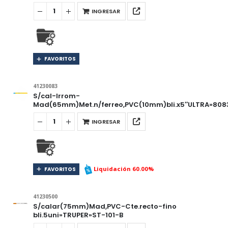
INGRESAR
FAVORITOS
41230083
S/cal-Irrom-
Mad(65mm)Met.n/ferreo,PVC(10mm)bli.x5″ULTRA»808
INGRESAR
Liquidación 60.00%
FAVORITOS
41230500
S/calar(75mm)Mad,PVC-Cte.recto-fino
bli.5uni»TRUPER»ST-101-B