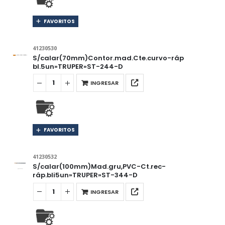
FAVORITOS
41230530
S/calar(70mm)Contor.mad.Cte.curvo-ráp
bl.5un»TRUPER»ST-244-D
INGRESAR
FAVORITOS
41230532
S/calar(100mm)Mad.gru,PVC-Ct.rec-
ráp.bli5un»TRUPER»ST-344-D
INGRESAR