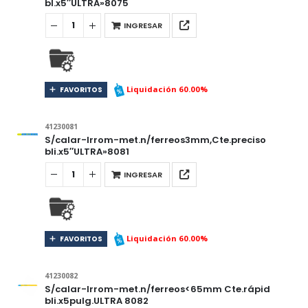
bl.x5″ULTRA»8075
INGRESAR
Liquidación 60.00%
FAVORITOS
41230081
S/calar-Irrom-met.n/ferreos3mm,Cte.preciso
bli.x5″ULTRA»8081
INGRESAR
Liquidación 60.00%
FAVORITOS
41230082
S/calar-Irrom-met.n/ferreos<65mm Cte.rápid
bli.x5pulg.ULTRA 8082