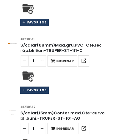
FAVORITOS
41230515
S/calar(68mm)Mad.gru,PVC-Cte.rec-
ráp.bli.5un»TRUPER»ST-111-C
INGRESAR
FAVORITOS
41230517
S/calar(15mm)Contor.mad.Cte-curvo
bli.5uni.»TRUPER»ST-101-AO
INGRESAR