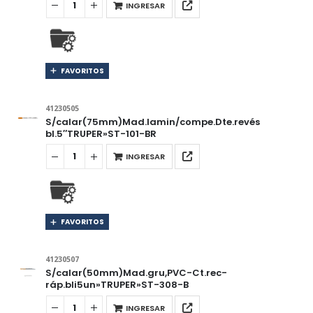
INGRESAR
FAVORITOS
41230505
S/calar(75mm)Mad.lamin/compe.Dte.revés
bl.5″TRUPER»ST-101-BR
INGRESAR
FAVORITOS
41230507
S/calar(50mm)Mad.gru,PVC-Ct.rec-
ráp.bli5un»TRUPER»ST-308-B
INGRESAR