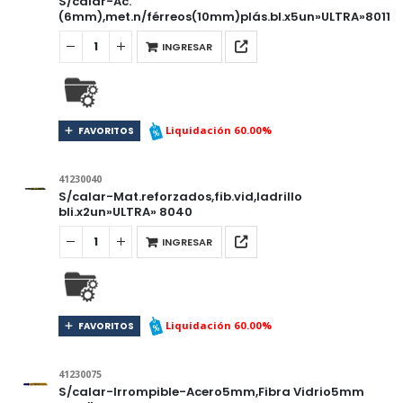
S/calar-Ac.
(6mm),met.n/férreos(10mm)plás.bl.x5un»ULTRA»8011
INGRESAR
Liquidación 60.00%
FAVORITOS
41230040
S/calar-Mat.reforzados,fib.vid,ladrillo
bli.x2un»ULTRA» 8040
INGRESAR
Liquidación 60.00%
FAVORITOS
41230075
S/calar-Irrompible-Acero5mm,Fibra Vidrio5mm