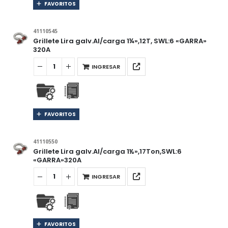
FAVORITOS
41110545
Grillete Lira galv.Al/carga 1¼»,12T, SWL:6 «GARRA»
320A
INGRESAR
FAVORITOS
41110550
Grillete Lira galv.Al/carga 1½»,17Ton,SWL:6
«GARRA»320A
INGRESAR
FAVORITOS