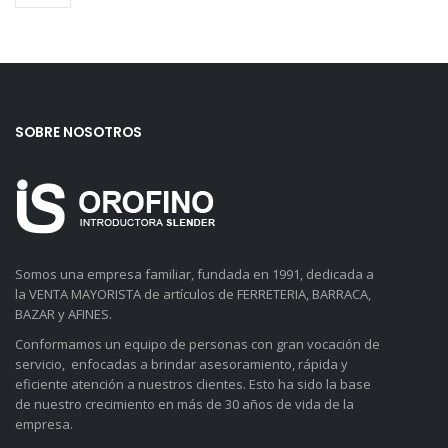
SOBRE NOSOTROS
Somos una empresa familiar, fundada en 1991, dedicada a
la VENTA MAYORISTA de artículos de FERRETERIA, BARRACA,
BAZAR y AFINES.
Conformamos un equipo de personas con gran vocación de
servicio, enfocadas a brindar asesoramiento, rápida y
eficiente atención a nuestros clientes. Esto ha sido la base
de nuestro crecimiento en más de 30 años de vida de la
empresa.