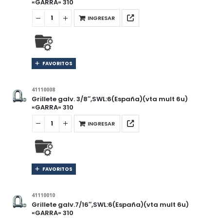
«GARRA» 310
INGRESAR
FAVORITOS
41110008
Grillete galv. 3/8″,SWL:6(España)(vta mult 6u)
«GARRA» 310
INGRESAR
FAVORITOS
41110010
Grillete galv.7/16″,SWL:6(España)(vta mult 6u)
«GARRA» 310