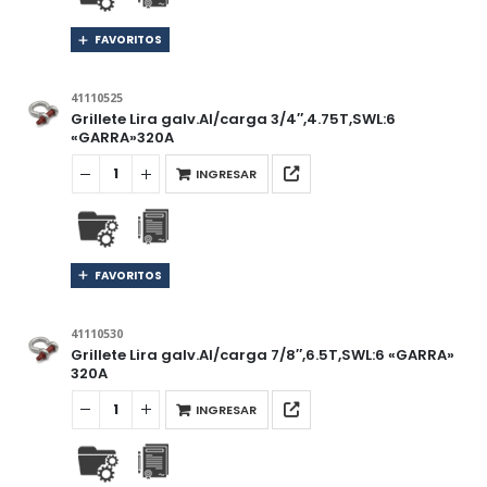
FAVORITOS
41110525
Grillete Lira galv.Al/carga 3/4″,4.75T,SWL:6
«GARRA»320A
INGRESAR
FAVORITOS
41110530
Grillete Lira galv.Al/carga 7/8″,6.5T,SWL:6 «GARRA»
320A
INGRESAR