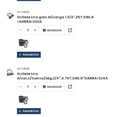
41110555
Grillete Lira galv.Al/carga 1.3/4″,25T,SWL:6
«GARRA»320A
INGRESAR
FAVORITOS
41110595
Grillete Lira
A/car,c/tuerca/seg,3/4″,4.75T,SWL:6″GARRA»324A
INGRESAR
FAVORITOS