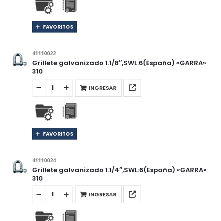
FAVORITOS
41110022
Grillete galvanizado 1.1/8″,SWL:6(España) «GARRA»
310
INGRESAR
FAVORITOS
41110024
Grillete galvanizado 1.1/4″,SWL:6(España) «GARRA»
310
INGRESAR