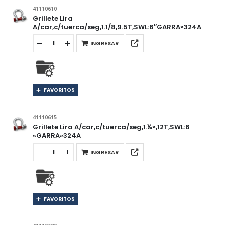
41110610
Grillete Lira
A/car,c/tuerca/seg,1.1/8,9.5T,SWL:6″GARRA»324A
INGRESAR
FAVORITOS
41110615
Grillete Lira A/car,c/tuerca/seg,1.¼»,12T,SWL:6
«GARRA»324A
INGRESAR
FAVORITOS