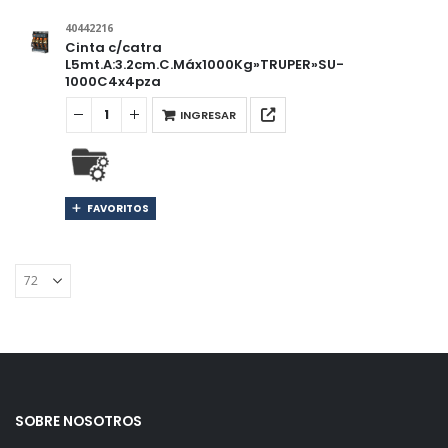
40442216
Cinta c/catra
L5mt.A:3.2cm.C.Máx1000Kg»TRUPER»SU-
1000C4x4pza
INGRESAR
FAVORITOS
SOBRE NOSOTROS