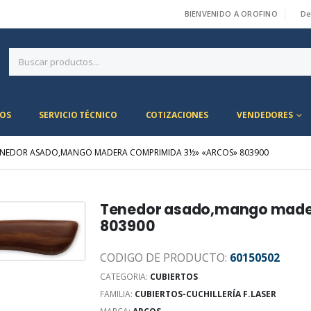
BIENVENIDO A OROFINO
De
|
OS
SERVICIO TÉCNICO
COTIZACIONES
VENDEDORES
ENEDOR ASADO,MANGO MADERA COMPRIMIDA 3½» «ARCOS» 803900
Tenedor asado,mango made
803900
CODIGO DE PRODUCTO:
60150502
CATEGORIA:
CUBIERTOS
FAMILIA:
CUBIERTOS-CUCHILLERÍA F.LASER