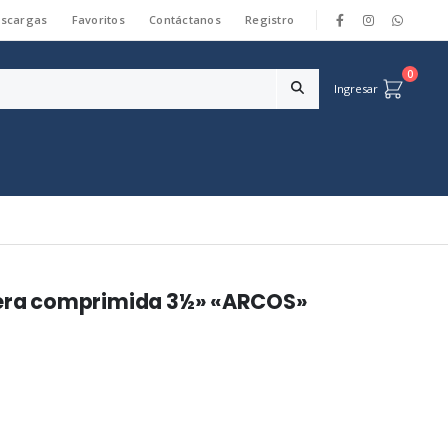
scargas
Favoritos
Contáctanos
Registro
|
0
Ingresar
ra comprimida 3½» «ARCOS»