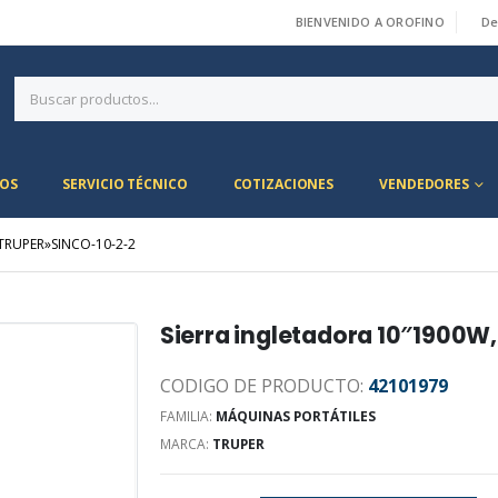
BIENVENIDO A OROFINO
De
|
OS
SERVICIO TÉCNICO
COTIZACIONES
VENDEDORES
TRUPER»SINCO-10-2-2
Sierra ingletadora 10″1900
CODIGO DE PRODUCTO:
42101979
FAMILIA:
MÁQUINAS PORTÁTILES
MARCA:
TRUPER