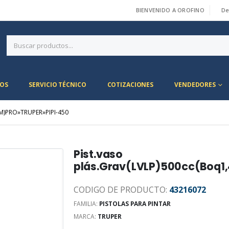
BIENVENIDO A OROFINO
De
|
OS
SERVICIO TÉCNICO
COTIZACIONES
VENDEDORES
M)PRO»TRUPER»PIPI-450
Pist.vaso
plás.Grav(LVLP)500cc(Boq
CODIGO DE PRODUCTO:
43216072
FAMILIA:
PISTOLAS PARA PINTAR
MARCA:
TRUPER