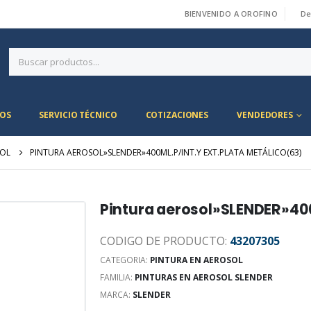
BIENVENIDO A OROFINO
De
|
OS
SERVICIO TÉCNICO
COTIZACIONES
VENDEDORES
SOL
PINTURA AEROSOL»SLENDER»400ML.P/INT.Y EXT.PLATA METÁLICO(63)
Pintura aerosol»SLENDER»400
CODIGO DE PRODUCTO:
43207305
CATEGORIA:
PINTURA EN AEROSOL
FAMILIA:
PINTURAS EN AEROSOL SLENDER
MARCA:
SLENDER