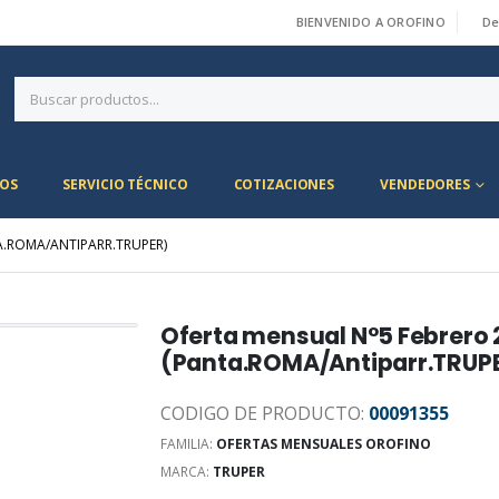
BIENVENIDO A OROFINO
De
|
OS
SERVICIO TÉCNICO
COTIZACIONES
VENDEDORES
A.ROMA/ANTIPARR.TRUPER)
Oferta mensual N°5 Febrero 
(Panta.ROMA/Antiparr.TRUP
CODIGO DE PRODUCTO:
00091355
FAMILIA:
OFERTAS MENSUALES OROFINO
MARCA:
TRUPER