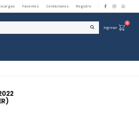
scargas
Favoritos
Contáctanos
Registro
|
0
Ingresar
2022
ER)