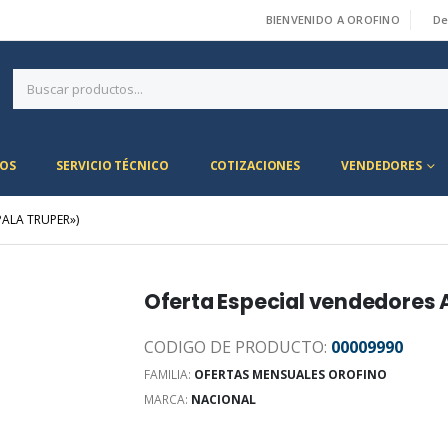
BIENVENIDO A OROFINO
De
|
OS
SERVICIO TÉCNICO
COTIZACIONES
VENDEDORES
PALA TRUPER»)
Oferta Especial vendedores A
CODIGO DE PRODUCTO:
00009990
FAMILIA:
OFERTAS MENSUALES OROFINO
MARCA:
NACIONAL