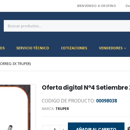
BIENVENIDO A OROFINO
De
|
OS
SERVICIO TÉCNICO
COTIZACIONES
VENDEDORES
DORREG-3X TRUPER)
Oferta digital N°4 Setiemb
CODIGO DE PRODUCTO:
00098038
MARCA:
TRUPER
AÑADIR AL CARRITO