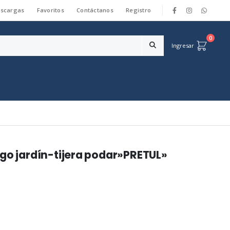
scargas
Favoritos
Contáctanos
Registro
|
0
Ingresar
go jardín-tijera podar»PRETUL»