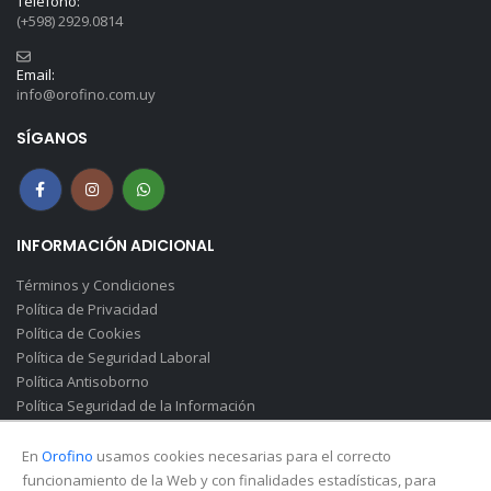
Teléfono:
(+598) 2929.0814
Email:
info@orofino.com.uy
SÍGANOS
INFORMACIÓN ADICIONAL
Términos y Condiciones
Política de Privacidad
Política de Cookies
Política de Seguridad Laboral
Política Antisoborno
Política Seguridad de la Información
Canal de Denuncias(Soborno)
En
Orofino
usamos cookies necesarias para el correcto
funcionamiento de la Web y con finalidades estadísticas, para