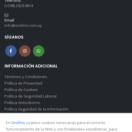
Teléfono:
(+598) 2929.0814
Email:
info@orofino.com.uy
SÍGANOS
INFORMACIÓN ADICIONAL
Términos y Condiciones
Política de Privacidad
Política de Cookies
Política de Seguridad Laboral
Política Antisoborno
Política Seguridad de la Información
Canal de Denuncias(Soborno)
En
Orofino
usamos cookies necesarias para el correcto
funcionamiento de la Web y con finalidades estadísticas, para