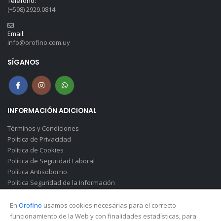
Teléfono:
(+598) 2929.0814
Email:
info@orofino.com.uy
SÍGANOS
INFORMACIÓN ADICIONAL
Términos y Condiciones
Política de Privacidad
Política de Cookies
Política de Seguridad Laboral
Política Antisoborno
Política Seguridad de la Información
Canal de Denuncias(Soborno)
En
Orofino
usamos cookies necesarias para el correcto
funcionamiento de la Web y con finalidades estadísticas, para