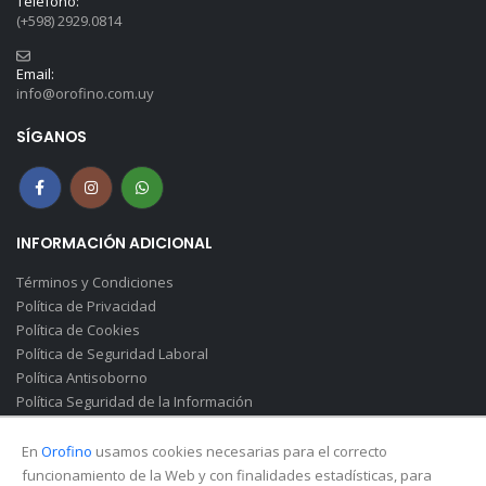
Teléfono:
(+598) 2929.0814
Email:
info@orofino.com.uy
SÍGANOS
INFORMACIÓN ADICIONAL
Términos y Condiciones
Política de Privacidad
Política de Cookies
Política de Seguridad Laboral
Política Antisoborno
Política Seguridad de la Información
Canal de Denuncias(Soborno)
En
Orofino
usamos cookies necesarias para el correcto
funcionamiento de la Web y con finalidades estadísticas, para