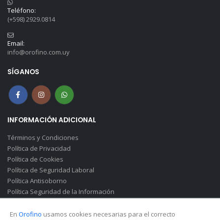
Teléfono:
(+598) 2929.0814
Email:
info@orofino.com.uy
SÍGANOS
INFORMACIÓN ADICIONAL
Términos y Condiciones
Política de Privacidad
Política de Cookies
Política de Seguridad Laboral
Política Antisoborno
Política Seguridad de la Información
Canal de Denuncias(Soborno)
En
Orofino
usamos cookies necesarias para el correcto