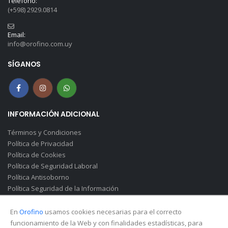
Teléfono:
(+598) 2929.0814
Email:
info@orofino.com.uy
SÍGANOS
INFORMACIÓN ADICIONAL
Términos y Condiciones
Política de Privacidad
Política de Cookies
Política de Seguridad Laboral
Política Antisoborno
Política Seguridad de la Información
Canal de Denuncias(Soborno)
En
Orofino
usamos cookies necesarias para el correcto
funcionamiento de la Web y con finalidades estadísticas, para