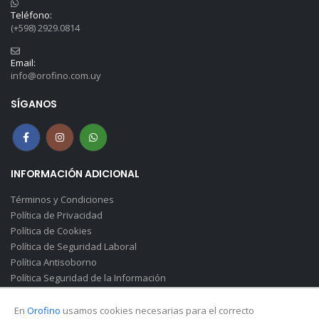
Teléfono:
(+598) 2929.0814
Email:
info@orofino.com.uy
SÍGANOS
INFORMACIÓN ADICIONAL
Términos y Condiciones
Política de Privacidad
Política de Cookies
Política de Seguridad Laboral
Política Antisoborno
Política Seguridad de la Información
Canal de Denuncias(Soborno)
En
Orofino
usamos cookies necesarias para el correcto