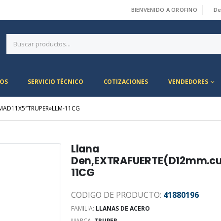
BIENVENIDO A OROFINO
De
|
OS
SERVICIO TÉCNICO
COTIZACIONES
VENDEDORES
MMAD11X5″TRUPER»LLM-11CG
Llana
Den,EXTRAFUERTE(D12mm.cu
11CG
CODIGO DE PRODUCTO:
41880196
FAMILIA:
LLANAS DE ACERO
MARCA:
TRUPER