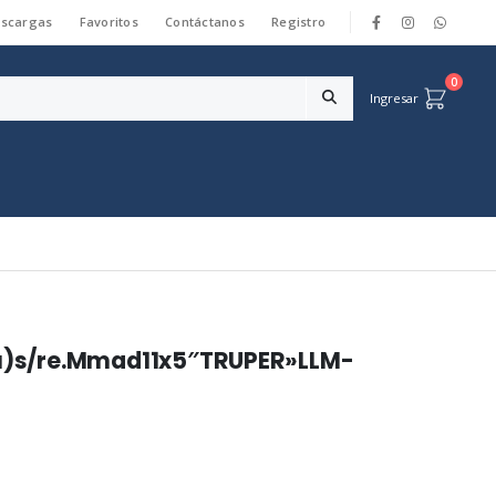
scargas
Favoritos
Contáctanos
Registro
|
0
Ingresar
)s/re.Mmad11x5″TRUPER»LLM-