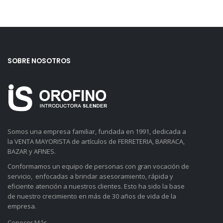
SOBRE NOSOTROS
Somos una empresa familiar, fundada en 1991, dedicada a
la VENTA MAYORISTA de artículos de FERRETERIA, BARRACA,
BAZAR y AFINES.
Conformamos un equipo de personas con gran vocación de
servicio, enfocadas a brindar asesoramiento, rápida y
eficiente atención a nuestros clientes. Esto ha sido la base
de nuestro crecimiento en más de 30 años de vida de la
empresa.
Conocer Más