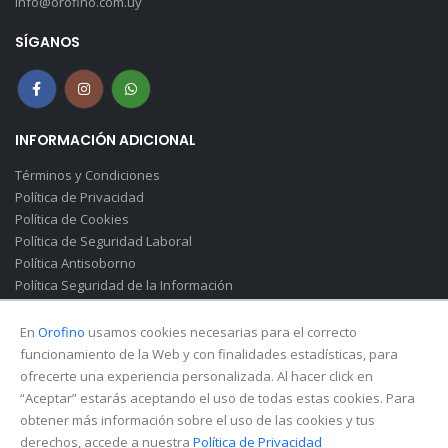
info@orofino.com.uy
SÍGANOS
INFORMACIÓN ADICIONAL
Términos y Condiciones
Política de Privacidad
Política de Cookies
Política de Seguridad Laboral
Política Antisoborno
Política Seguridad de la Información
Canal de Denuncias(Soborno)
En
Orofino
usamos cookies necesarias para el correcto
funcionamiento de la Web y con finalidades estadísticas, para
ofrecerte una experiencia personalizada. Al hacer click en
“Aceptar” estarás aceptando el uso de todas estas cookies. Para
obtener más información sobre el uso de las cookies y tus
derechos, accede a nuestra
Política de Privacidad